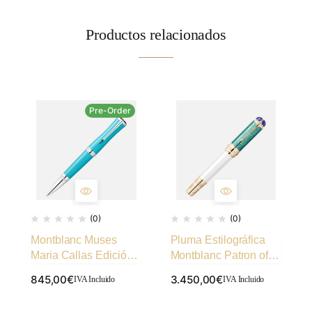
Productos relacionados
Pre-Order
(0)
(0)
Montblanc Muses
Pluma Estilográfica
Maria Callas Edición
Montblanc Patron of
Especial Bolígrafo
Art Homage to Victoria
845,00
€
3.450,00
€
IVA Incluido
IVA Incluido
Limited Edition 4810