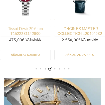
LONGINES MASTER
Certina DS SUPER
COLLECTION L29494932
PH2000M Titanio
C0506074436102
2.550,00
€
1.395,00
€
IVA Incluido
IVA Incluido
AÑADIR AL CARRITO
AÑADIR AL CARRITO