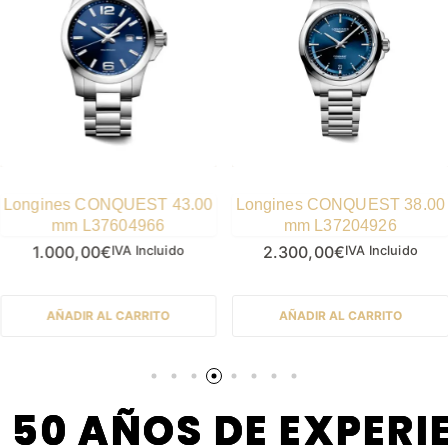
Longines CONQUEST 38.00
LONGINES MASTER
mm L37204926
COLLECTION CHRONO
MOONPHASE 42.00 mm
2.300,00
€
4.200,00
€
IVA Incluido
IVA Incluido
L27734612
AÑADIR AL CARRITO
AÑADIR AL CARRITO
 DE EXPERIENCIA
 DE EXPERIENCIA
 DE EXPERIENCIA