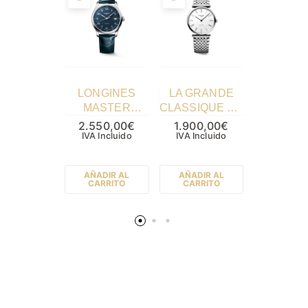
LONGINES
LA GRANDE
Longin
MASTER
CLASSIQUE DE
CONQU
COLLECTION
LONGINES
41.00
2.550,00
€
1.900,00
€
2.300,
L29494932
IVA Incluido
IVA Incluido
36.00 mm
L38304
IVA Incl
L49084116
AÑADIR AL
AÑADIR AL
AÑADIR
CARRITO
CARRITO
CARRI