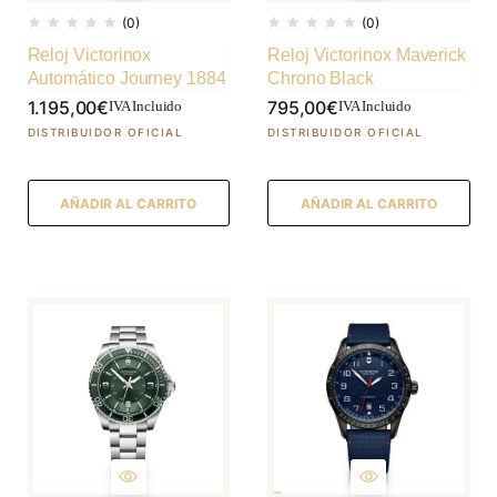
(0)
(0)
Reloj Victorinox
Reloj Victorinox Maverick
Automático Journey 1884
Chrono Black
1.195,00
€
795,00
€
IVA Incluido
IVA Incluido
AÑADIR AL CARRITO
AÑADIR AL CARRITO