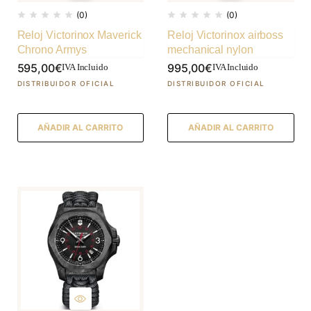
(0)
(0)
Reloj Victorinox Maverick
Reloj Victorinox airboss
Chrono Armys
mechanical nylon
595,00
€
995,00
€
IVA Incluido
IVA Incluido
AÑADIR AL CARRITO
AÑADIR AL CARRITO