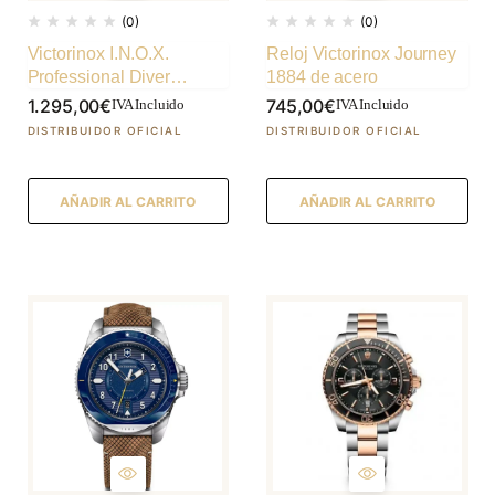
(0)
(0)
Victorinox I.N.O.X.
Reloj Victorinox Journey
Professional Diver
1884 de acero
Titanium
1.295,00
€
745,00
€
IVA Incluido
IVA Incluido
AÑADIR AL CARRITO
AÑADIR AL CARRITO