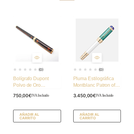
(0)
(0)
Bolígrafo Dupont
Pluma Estilográfica
Polvo de Oro
Montblanc Patron of
ref.45290
Art Homage to Victoria
750,00
€
3.450,00
€
IVA Incluido
IVA Incluido
Limited Edition 4810
AÑADIR AL
AÑADIR AL
CARRITO
CARRITO