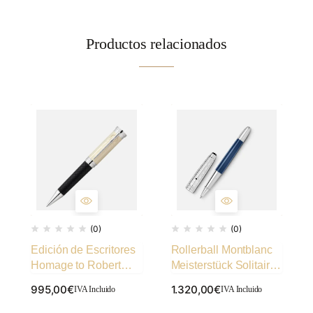
Productos relacionados
(0)
(0)
Edición de Escritores
Rollerball Montblanc
Homage to Robert
Meisterstück Solitaire
Louis Stevenson
Doué La Vuelta al
995,00
€
1.320,00
€
IVA Incluido
IVA Incluido
Edición Limitada
Mundo en 80 Días
Bolígrafo
Classique