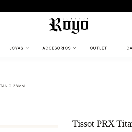
JOYAS
ACCESORIOS
OUTLET
CA
Joyería
Joyería
Royo,
Royo
joyería
en
Albacete
ITANIO 38MM
con
mas
de
50
años
Tissot PRX Tit
de
experiencia