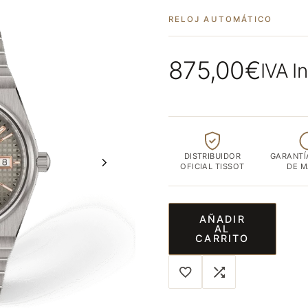
ubicada
RELOJ AUTOMÁTICO
en
el
corazón
875,00
€
IVA I
de
Albacete
capital
DISTRIBUIDOR
GARANTÍ
OFICIAL TISSOT
DE 
AÑADIR
AL
CARRITO