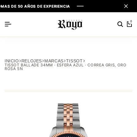
E 50 AÑOS DE EXPERIENCIA
E 50 AÑOS DE EXPERIENCIA
E 50 AÑOS DE EXPERIENCIA
0
INICIO
RELOJES
MARCAS
TISSOT
TISSOT BALLADE 34MM · ESFERA AZUL · CORREA GRIS, ORO
ROSA 5N