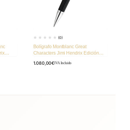
(0)
anc
Bolígrafo Montblanc Great
Rol
rix
Characters Jimi Hendrix Edición
La 
Especial
Cla
1.080,00
€
77
IVA Incluido