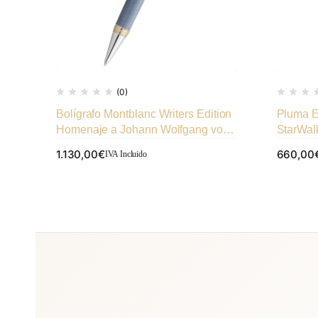
(0)
Bolígrafo Montblanc Writers Edition
Pluma E
Homenaje a Johann Wolfgang von
StarWal
Goethe
Preciosa
1.130,00
€
660,00
IVA Incluido