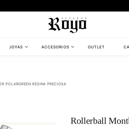
JOYAS
ACCESORIOS
OUTLET
CA
Joyería
Joyería
Royo,
Royo
joyería
en
Albacete
R POLARGREEN RESINA PRECIOSA
con
mas
de
50
años
Rollerball Mont
de
experiencia