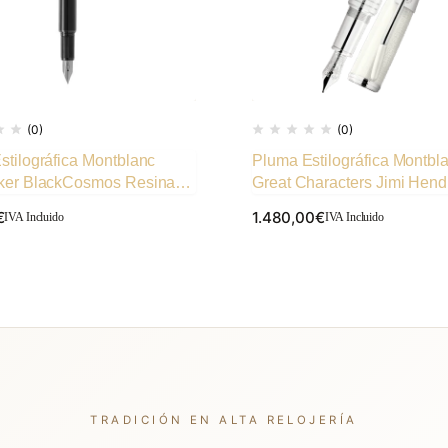
(0)
(0)
stilográfica Montblanc
Pluma Estilográfica Montbl
ker BlackCosmos Resina
Great Characters Jimi Hend
 (F)
Edición Especial (F)
€
1.480,00
€
IVA Incluido
IVA Incluido
TRADICIÓN EN ALTA RELOJERÍA