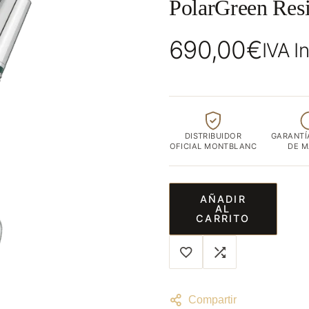
PolarGreen Resi
ubicada
en
690,00
€
el
IVA I
corazón
de
Albacete
capital
DISTRIBUIDOR
GARANTÍ
OFICIAL MONTBLANC
DE 
AÑADIR
AL
CARRITO
Compartir