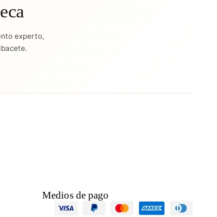
ñeca
nto experto,
lbacete.
Medios de pago