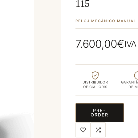
115
ubicada
en
el
RELOJ MECÁNICO MANUAL
corazón
de
7.600,00
€
IVA
Albacete
capital
DISTRIBUIDOR
GARANTÍ
OFICIAL ORIS
DE 
PRE-
ORDER