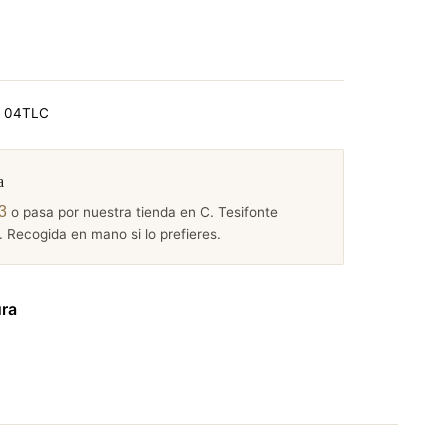
2 04TLC
a
3
o pasa por nuestra tienda en C. Tesifonte
 Recogida en mano si lo prefieres.
ura