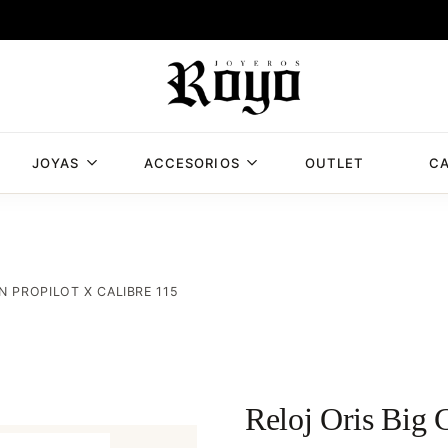
JOYAS
ACCESORIOS
OUTLET
CA
Joyería
Joyería
Royo,
Royo
joyería
en
Albacete
N PROPILOT X CALIBRE 115
con
mas
de
50
años
Reloj Oris Big 
de
experiencia