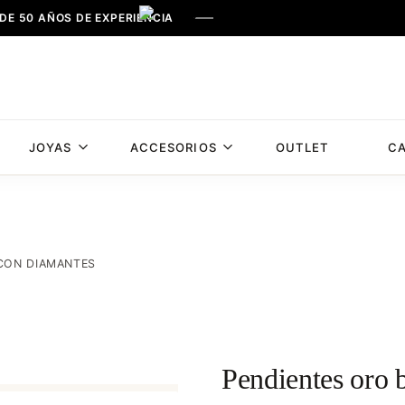
DE 50 AÑOS DE EXPERIENCIA
JOYAS
ACCESORIOS
OUTLET
CA
Joyería
Joyería
Royo,
Royo
joyería
en
Albacete
CON DIAMANTES
con
mas
de
50
años
Pendientes oro 
de
experiencia