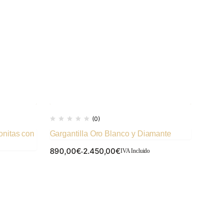
(0)
onitas con
Gargantilla Oro Blanco y Diamante
Pendi
890,00
€
2.450,00
€
489,
-
IVA Incluido