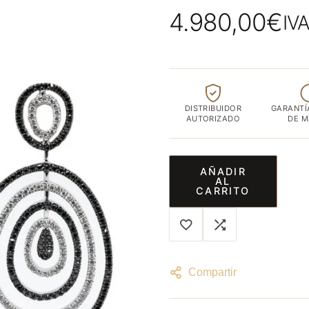
ubicada
4.980,00
€
IVA
en
el
corazón
de
Albacete
DISTRIBUIDOR
GARANTÍ
capital
AUTORIZADO
DE 
AÑADIR
AL
CARRITO
Compartir