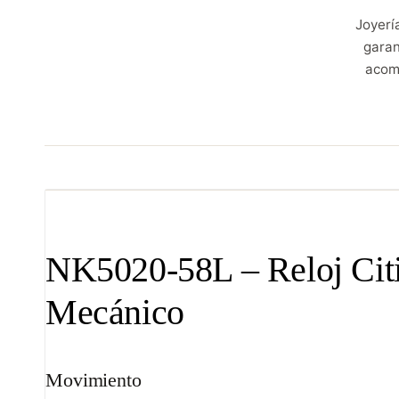
Joyerí
garan
acom
NK5020-58L – Reloj Citi
Mecánico
Movimiento