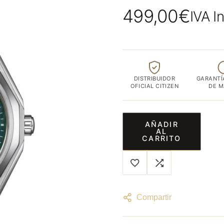
ubicada
499,00
€
IVA I
en
el
corazón
de
Albacete
DISTRIBUIDOR
GARANTÍ
capital
OFICIAL CITIZEN
DE 
AÑADIR
AL
CARRITO
Compartir