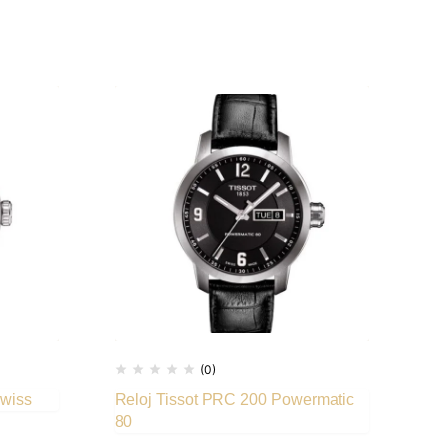
(0)
Swiss
Reloj Tissot PRC 200 Powermatic
Rel
80
39