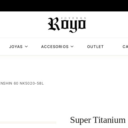
JOYAS
ACCESORIOS
OUTLET
CA
Joyería
Joyería
Royo,
Royo
joyería
en
Albacete
ENSHIN 60 NK5020-58L
con
mas
de
50
años
Super Titanium
de
experiencia