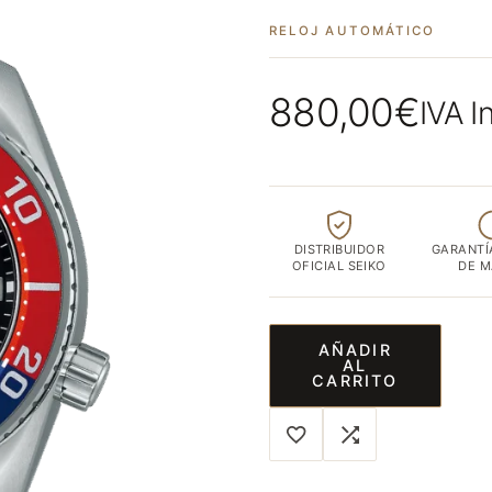
ubicada
RELOJ AUTOMÁTICO
en
el
corazón
880,00
€
IVA I
de
Albacete
capital
DISTRIBUIDOR
GARANTÍ
OFICIAL SEIKO
DE 
AÑADIR
AL
CARRITO