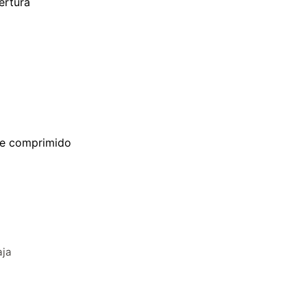
ertura
re comprimido
aja