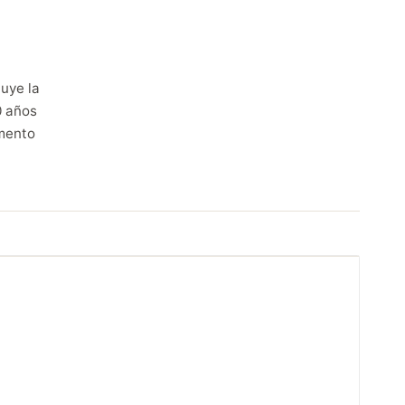
uye la
0 años
mento