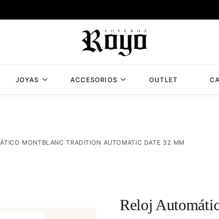
JOYAS
ACCESORIOS
OUTLET
CA
Joyería
Joyería
Royo,
Royo
joyería
en
Albacete
ÁTICO MONTBLANC TRADITION AUTOMATIC DATE 32 MM
con
mas
de
50
años
Reloj Automátic
de
experiencia