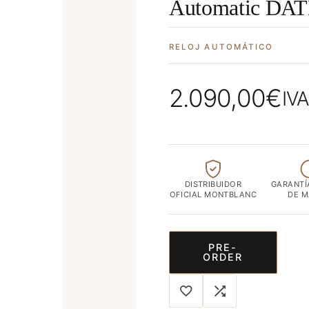
Automatic DA
ubicada
en
el
RELOJ AUTOMÁTICO
corazón
de
2.090,00
€
IVA
Albacete
capital
DISTRIBUIDOR
GARANTÍ
OFICIAL MONTBLANC
DE 
PRE-
ORDER