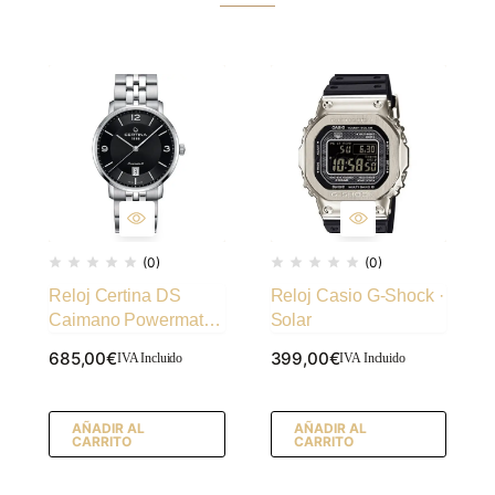
(0)
(0)
Reloj Certina DS
Reloj Casio G-Shock ·
Caimano Powermatic
Solar
80 · Ref. 105700
685,00
€
399,00
€
IVA Incluido
IVA Incluido
AÑADIR AL
AÑADIR AL
CARRITO
CARRITO