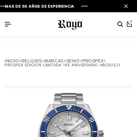
S DE 50 AÑOS DE EXPERIENCIA
S DE 50 AÑOS DE EXPERIENCIA
S DE 50 AÑOS DE EXPERIENCIA
0
INICIO
RELOJES
MARCAS
SEIKO
PROSPEX
PROSPEX EDICION LIMITADA 145 ANIVERSARIO HBC005J1