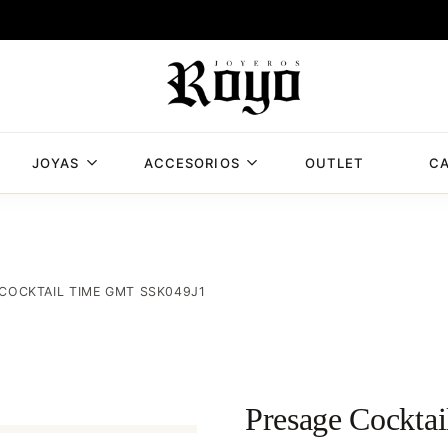
JOYAS
ACCESORIOS
OUTLET
CA
Joyería
Joyería
Royo,
Royo
joyería
en
Albacete
COCKTAIL TIME GMT SSK049J1
con
mas
de
50
años
Presage Cockt
de
experiencia