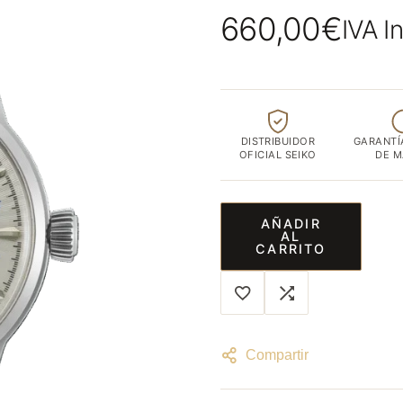
ubicada
660,00
€
IVA I
en
el
corazón
de
Albacete
DISTRIBUIDOR
GARANTÍ
capital
OFICIAL SEIKO
DE 
AÑADIR
AL
CARRITO
Compartir