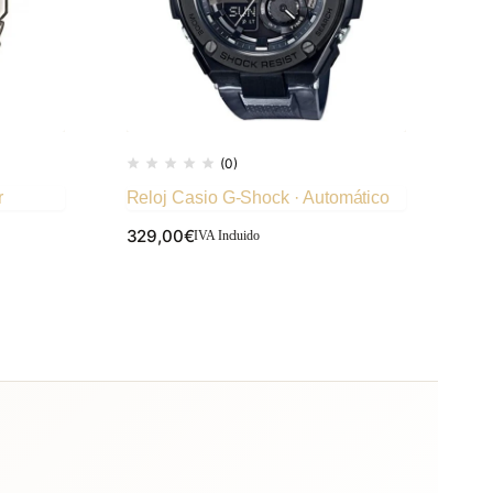
(0)
r
Reloj Casio G-Shock · Automático
Rel
Sm
329,00
€
IVA Incluido
87