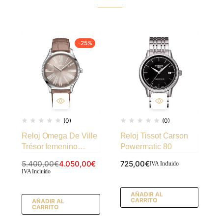
-25%
(0)
(0)
Reloj Omega De Ville
Reloj Tissot Carson
Trésor femenino
Powermatic 80
marrón topo
5.400,00
€
4.050,00
€
725,00
€
IVA Incluido
IVA Incluido
AÑADIR AL
CARRITO
AÑADIR AL
CARRITO