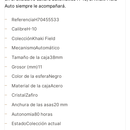
Auto siempre le acompañará.
Referencia
H70455533
Calibre
H-10
Colección
Khaki Field
Mecanismo
Automático
Tamaño de la caja
38mm
Grosor (mm)
11
Color de la esfera
Negro
Material de la caja
Acero
Cristal
Zafiro
Anchura de las asas
20 mm
Autonomia
80 horas
Estado
Colección actual