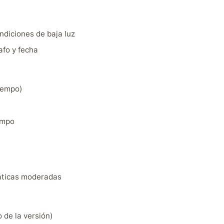
ondiciones de baja luz
afo y fecha
tiempo)
iempo
uáticas moderadas
 de la versión)