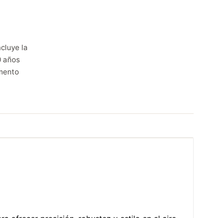
cluye la
0 años
mento