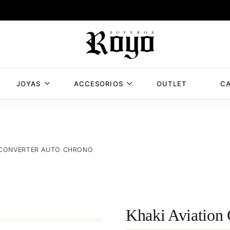
JOYAS
ACCESORIOS
OUTLET
CA
Joyería
Joyería
Royo,
Royo
joyería
en
Albacete
N CONVERTER AUTO CHRONO
con
mas
de
50
años
Khaki Aviation
de
experiencia