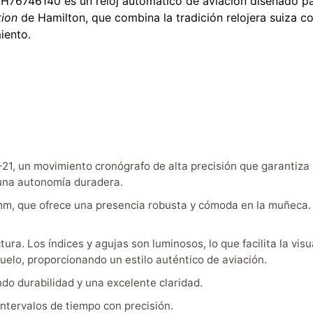
H76746140 es un reloj automático de aviación diseñado para 
tion
de Hamilton, que combina la tradición relojera suiza co
iento.
H-21, un movimiento cronógrafo de alta precisión que garantiz
una autonomía duradera.
m, que ofrece una presencia robusta y cómoda en la muñeca. El
ctura. Los índices y agujas son luminosos, lo que facilita la vi
vuelo, proporcionando un estilo auténtico de aviación.
ndo durabilidad y una excelente claridad.
ntervalos de tiempo con precisión.