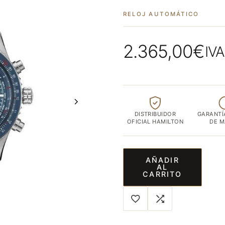
ubicada
RELOJ AUTOMÁTICO
en
el
corazón
2.365,00
€
IVA
de
Albacete
capital
DISTRIBUIDOR
GARANTÍ
OFICIAL HAMILTON
DE 
AÑADIR
AL
CARRITO