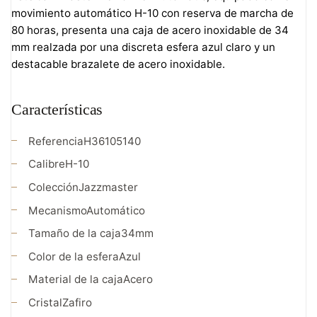
movimiento automático H-10 con reserva de marcha de
80 horas, presenta una caja de acero inoxidable de 34
mm realzada por una discreta esfera azul claro y un
destacable brazalete de acero inoxidable.
Características
Referencia
H36105140
Calibre
H-10
Colección
Jazzmaster
Mecanismo
Automático
Tamaño de la caja
34mm
Color de la esfera
Azul
Material de la caja
Acero
Cristal
Zafiro