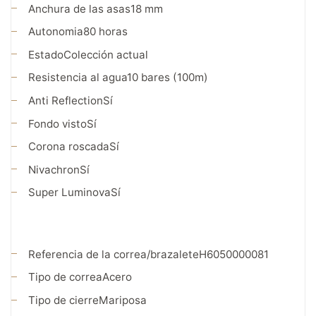
Anchura de las asas
18 mm
Autonomia
80 horas
Estado
Colección actual
Resistencia al agua
10 bares (100m)
Anti Reflection
Sí
Fondo visto
Sí
Corona roscada
Sí
Nivachron
Sí
Super Luminova
Sí
Referencia de la correa/brazalete
H6050000081
Tipo de correa
Acero
Tipo de cierre
Mariposa