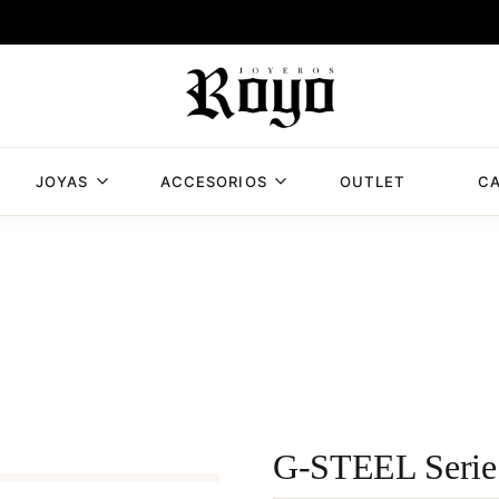
JOYAS
ACCESORIOS
OUTLET
CA
Joyería
Joyería
Royo,
Royo
joyería
en
Albacete
con
mas
de
50
años
G-STEEL Serie
de
experiencia