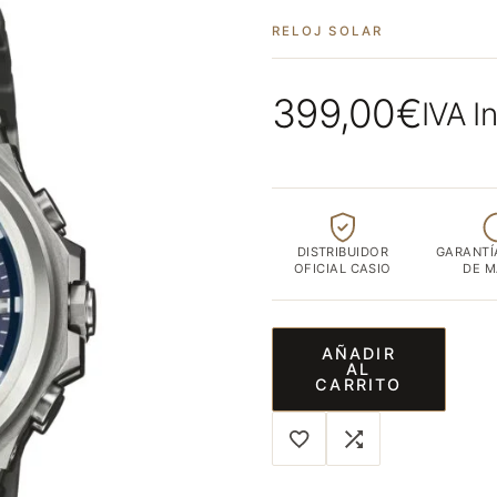
ubicada
RELOJ SOLAR
en
el
corazón
399,00
€
IVA I
de
Albacete
capital
DISTRIBUIDOR
GARANTÍ
OFICIAL CASIO
DE 
AÑADIR
AL
CARRITO