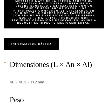
METÁLICO MATE DE LA ESFERA APORTA UN
ATRACTIVO BRILLO PARA CONSEGUIR UN
DISEÑO SENCILLO Y MINIMALISTA CON UN
TOQUE DE RESPLANDOR EXTRA. LOS
PRINCIPALES COMPONENTES UTILIZADOS EN
EL BISEL Y LA CORREA ESTÁN FABRICADOS
CON RESINA DE BASE BIOLÓGICA. SE ESPERA
QUE ESTE MATERIAL, PRODUCIDO CON
RECURSOS ORGÁNICOS RENOVABLES, AYUDE A
REDUCIR EL IMPACTO MEDIOAMBIENTAL.
INFORMACIÓN BÁSICA
Dimensiones (L × An × Al)
46 × 40.2 × 11.2 mm
Peso