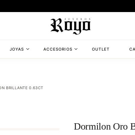
JOYAS
ACCESORIOS
OUTLET
CA
Joyería
Joyería
Royo,
Royo
joyería
en
Albacete
N BRILLANTE 0.63CT
con
mas
de
50
años
Dormilon Oro Bl
de
experiencia