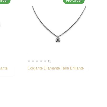
Order
Pre-Order
(0)
mante
Colgante Diamante Talla Brillante
Pen
con
26