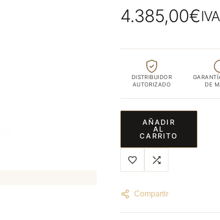
ubicada
4.385,00
€
IVA
en
el
corazón
de
Albacete
DISTRIBUIDOR
GARANTÍ
capital
AUTORIZADO
DE 
AÑADIR
AL
CARRITO
Compartir