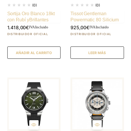
(0)
(0)
Sortija Oro Blanco 18kt
Tissot Gentleman
con Rubí yBrillantes
Powermatic 80 Silicium
1.418,00
€
925,00
€
IVA Incluido
IVA Incluido
AÑADIR AL CARRITO
LEER MÁS