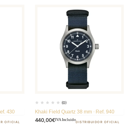
(0)
ef. 430
Khaki Field Quartz 38 mm · Ref. 940
440,00
€
IVA Incluido