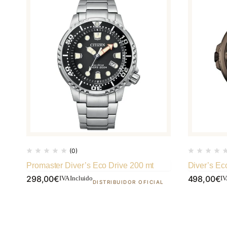
(0)
Promaster Diver’s Eco Drive 200 mt
Diver’s Ec
298,00
€
498,00
€
IVA Incluido
IV