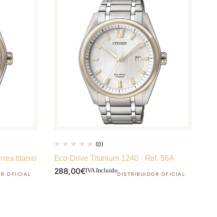
(0)
rea titanio
Eco-Drive Titanium 1240 · Ref. 56A
288,00
€
IVA Incluido