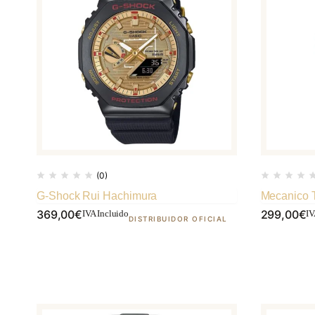
(0)
G-Shock Rui Hachimura
Mecanico 
369,00
€
299,00
€
IVA Incluido
IV