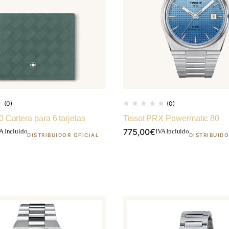
ubicada
en
el
corazón
de
Albacete
capital
(0)
(0)
 Cartera para 6 tarjetas
Tissot PRX Powermatic 80
775,00
€
A Incluido
IVA Incluido