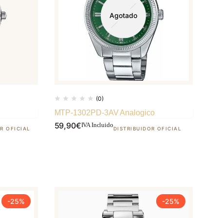
Agotado
(0)
MTP-1302PD-3AV Analogico
59,90
€
IVA Incluido
-25%
-25%