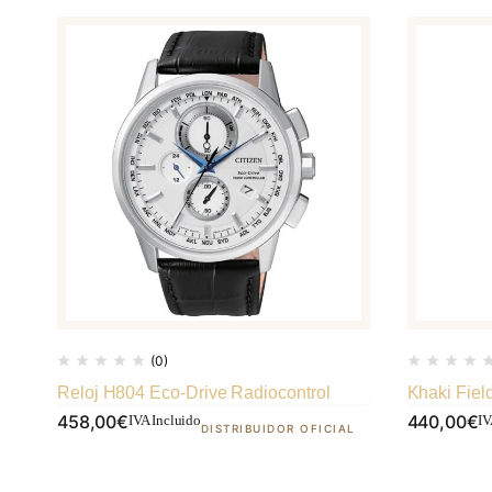
(0)
Reloj H804 Eco-Drive Radiocontrol
Khaki Fiel
458,00
€
440,00
€
IVA Incluido
IV