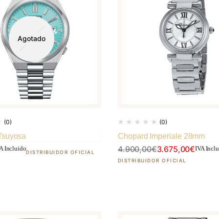
Agotado
(0)
(0)
Tsuyosa
Chopard Imperiale 28mm
4.900,00
€
3.675,00
€
A Incluido
IVA Incl