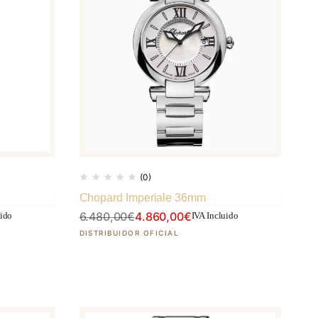
(0)
Chopard Imperiale 36mm
6.480,00
€
4.860,00
€
uido
IVA Incluido