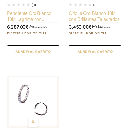
(0)
(0)
Pendiente Oro Blanco
Criolla Oro Blanco 18kt
18kt Lagrima con
con Brillantes Taladrados
Brillantes
6.287,00
€
3.450,00
€
IVA Incluido
IVA Incluido
AÑADIR AL CARRITO
AÑADIR AL CARRITO