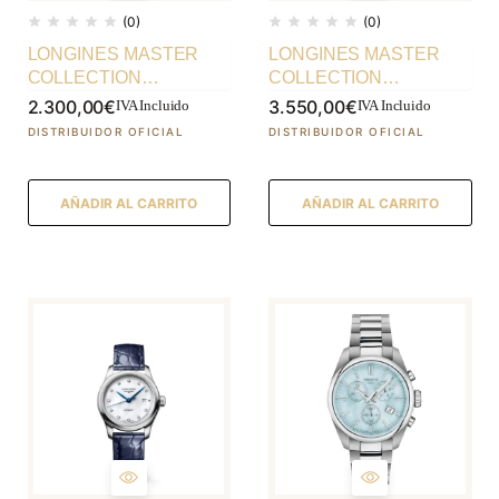
(0)
(0)
LONGINES MASTER
LONGINES MASTER
COLLECTION
COLLECTION
automático 30.00 mm
L24505892 Ø 34.00 mm
2.300,00
€
3.550,00
€
IVA Incluido
IVA Incluido
L24494736
AÑADIR AL CARRITO
AÑADIR AL CARRITO