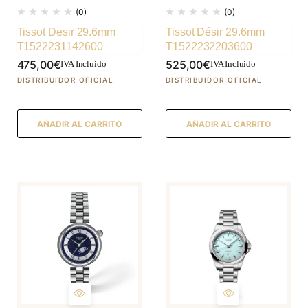
(0)
(0)
Tissot Desir 29.6mm
Tissot Désir 29.6mm
T1522231142600
T1522232203600
475,00
€
525,00
€
IVA Incluido
IVA Incluido
AÑADIR AL CARRITO
AÑADIR AL CARRITO