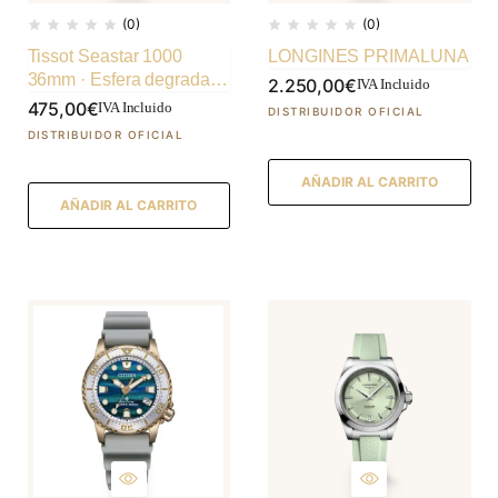
(0)
(0)
Tissot Seastar 1000
LONGINES PRIMALUNA
36mm · Esfera degradado
2.250,00
€
IVA Incluido
turquesa · correa gris
475,00
€
IVA Incluido
AÑADIR AL CARRITO
AÑADIR AL CARRITO