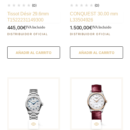
(0)
(0)
Tissot Désir 29.6mm
CONQUEST 30.00 mm
T1522231149300
L33504926
445,00
€
1.500,00
€
IVA Incluido
IVA Incluido
AÑADIR AL CARRITO
AÑADIR AL CARRITO