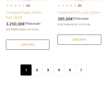
(0)
(0)
Conquest lady 34mm ·
Certina DS-8 Lady 31mm
Ref. 5029
395,00
€
IVA Incluido
3.250,00
€
IVA Incluido
LEER MÁS
LEER MÁS
1
2
3
4
5