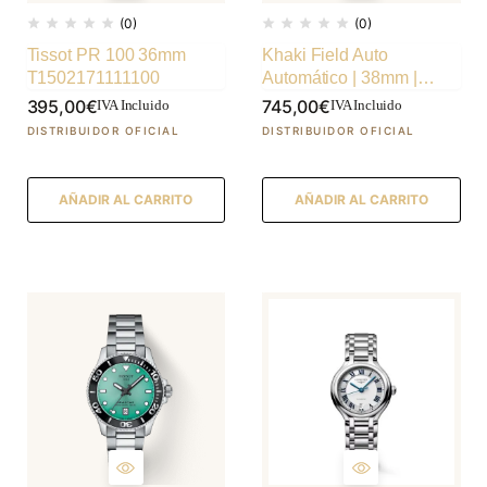
(0)
(0)
Tissot PR 100 36mm
Khaki Field Auto
T1502171111100
Automático | 38mm |
H70455533
395,00
€
745,00
€
IVA Incluido
IVA Incluido
AÑADIR AL CARRITO
AÑADIR AL CARRITO